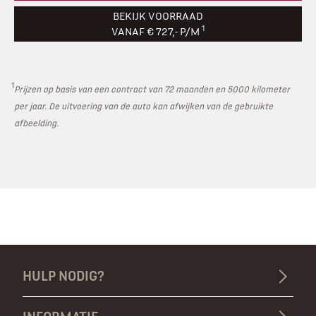
BEKIJK VOORRAAD
1
VANAF € 727,- P/M
1
Prijzen op basis van een contract van 72 maanden en 5000 kilometer
per jaar. De uitvoering van de auto kan afwijken van de gebruikte
afbeelding.
HULP NODIG?
Wat is Private Lease?