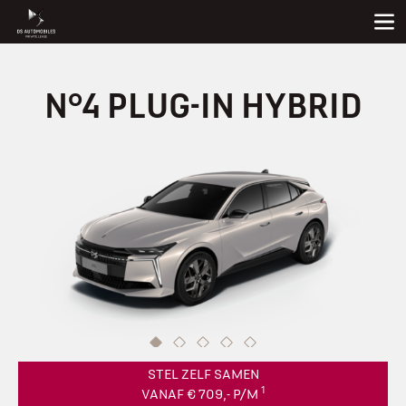
N°4 PLUG-IN HYBRID
STEL ZELF SAMEN
1
VANAF € 709,- P/M